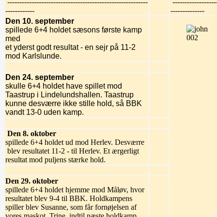
----------------------------------------------------------
------------------
------------
--------------
Den 10. september
spillede 6+4 holdet sæsons første
kamp
med
et yderst godt resultat - en sejr på 11-2
mod Karlslunde.
Den 24. september
skulle 6+4 holdet have spillet mod
Taastrup i Lindelundshallen. Taastrup
kunne desværre ikke stille hold, så BBK
vandt 13-0 uden kamp.
Den 8. oktober
spillede 6+4 holdet ud mod Herlev. Desværre
blev resultatet 11-2 - til Herlev. Et ærgerligt
resultat mod puljens stærke hold.
Den 29. oktober
spillede 6+4 holdet hjemme mod Måløv, hvor
resultatet blev 9-4 til BBK. Holdkampens
spiller blev Susanne, som får fornøjelsen af
vores maskot, Trine, indtil næste holdkamp.