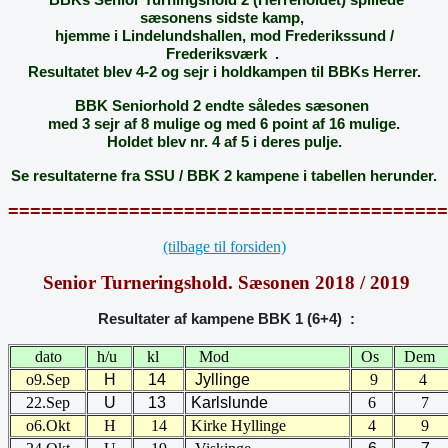
sæsonens sidste kamp,
hjemme i Lindelundshallen, mod Frederikssund /
Frederiksværk
.
Resultatet blev 4-2 og sejr i holdkampen til BBKs Herrer.
BBK Seniorhold 2 endte således sæsonen
med 3 sejr af 8 mulige og med 6 point af 16 mulige.
Holdet blev nr. 4 af 5 i deres pulje.
Se resultaterne fra SSU / BBK 2 kampene i tabellen herunder.
========================================
(tilbage til forsiden)
Senior Turneringshold. Sæsonen 2018 / 2019
Resultater af kampene BBK 1 (6+4) :
dato
h/u
kl
Mod
Os
Dem
o9.Sep
H
14
Jyllinge
9
4
22.Sep
U
13
Karlslunde
6
7
o6.Okt
H
14
Kirke Hyllinge
4
9