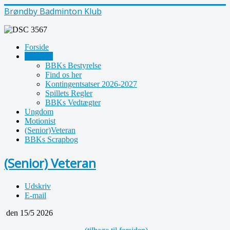
Brøndby Badminton Klub
Forside
Klubben
BBKs Bestyrelse
Find os her
Kontingentsatser 2026-2027
Spillets Regler
BBKs Vedtægter
Ungdom
Motionist
(Senior)Veteran
BBKs Scrapbog
(Senior) Veteran
Udskriv
E-mail
den 15/5 2026