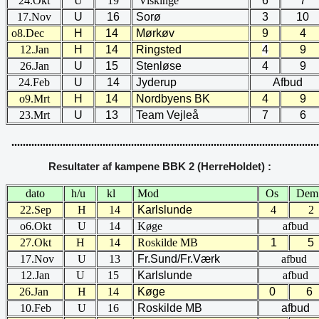
24.Okt
U
19
Viskinge
6
7
17.Nov
U
16
Sorø
3
10
o8.Dec
H
14
Mørkøv
9
4
12.Jan
H
14
Ringsted
4
9
26.Jan
U
15
Stenløse
4
9
24.Feb
U
14
Jyderup
Afbud
o9.Mrt
H
14
Nordbyens BK
4
9
23.Mrt
U
13
Team Vejleå
7
6
............................................................................................................
Resultater af kampene BBK 2 (HerreHoldet) :
dato
h/u
kl
Mod
Os
Dem
22.Sep
H
14
Karlslunde
4
2
o6.Okt
U
14
Køge
afbud
27.Okt
H
14
Roskilde MB
1
5
17.Nov
U
13
Fr.Sund/Fr.Værk
afbud
12.Jan
U
15
Karlslunde
afbud
26.Jan
H
14
Køge
0
6
10.Feb
U
16
Roskilde MB
afbud