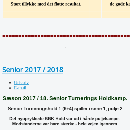
Stort tillykke med det flotte resultat.
de gode ka
========================================
.
Senior 2017 / 2018
Udskriv
E-mail
Sæson 2017 / 18. Senior Turnerings Holdkamp.
Senior Turneringshold 1 (6+4) spiller i serie 1, pulje 2
Det nyoprykkede BBK Hold var ud i hårde puljekampe.
Modstanderne var bare stærke - hele vejen igennem.