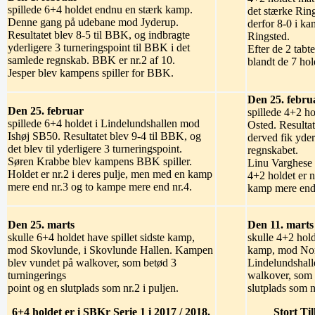
spillede 6+4 holdet endnu en stærk kamp.
det stærke Ring
Denne gang på udebane mod Jyderup.
derfor 8-0 i ka
Resultatet blev 8-5 til BBK, og indbragte
Ringsted.
yderligere 3 turneringspoint til BBK i det
Efter de 2 tabt
samlede regnskab. BBK er nr.2 af 10.
blandt de 7 hol
Jesper blev kampens spiller for BBK.
Den 25. febru
Den 25. februar
spillede 4+2 h
spillede 6+4 holdet i Lindelundshallen mod
Osted. Resulta
Ishøj SB50. Resultatet blev 9-4 til BBK, og
derved fik yderl
det blev til yderligere 3 turneringspoint.
regnskabet.
Søren Krabbe blev kampens BBK spiller.
Linu Varghese 
Holdet er nr.2 i deres pulje, men med en kamp
4+2 holdet er n
mere end nr.3 og to kampe mere end nr.4.
kamp mere end p
Den 25. marts
Den 11. marts
skulle 6+4 holdet have spillet sidste kamp,
skulle 4+2 hold
mod Skovlunde, i Skovlunde Hallen. Kampen
kamp, mod No
blev vundet på walkover, som betød 3
Lindelundshal
turningerings
walkover, som 
point og en slutplads som nr.2 i puljen.
slutplads som nr
6+4 holdet er
i SBKr Serie 1 i 2017 / 2018.
Stort Ti