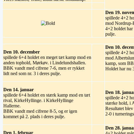
Den 19. nove
spillede 4+2 h
mod Nordrup-Fa
4+2 holdet har 1
pulje.
Den 10. dece
Den 10. december
spillede 4+2 h
spillede 6+4 holdet en meget tæt kamp mod en
mod Albertslun
anden tophold, Mørkøv. i Lindelundshallen.
kamp, som BBK
BBK vandt med cifrene 7-6, men er rykket
Holdet har nu 3 
lidt ned som nr. 3 i deres pulje.
Den 14. januar
Den 18. janua
spillede 6+4 holdet en stærk kamp mod en tæt
spillede 4+2 h
rival, KirkeHyllinge. i KirkeHyllinge
stærke hold, i
Hallerne.
Resultatet blev
BBK vandt med cifrene 8-5, og er igen
2-0 i turnering
kommet på 2. plads i deres pulje.
Den 28. janua
Den 1. februar
4+2 holdet måt