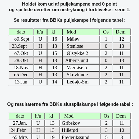
Holdet kom ud af puljekampene med 0 point
og spillede derefter om nedrykning / forblivelse i serie 1.
Se resultater fra BBKs puljekampe i følgende tabel :
dato
h/u
kl
Mod
Os
Dem
o9.Sept
U
16
Måløv
1
12
23.Sept
H
13
Stenløse
0
13
o7.Okt
U
15
Ølstykke 2
2
11
28.Okt
H
13
Albertslund
0
13
18.Nov
H
13
Værløse 5
2
11
o5.Dec
H
13
Skovlunde
2
11
13.Jan
U
14
Ledøje-Sm.
2
11
Og resultaterne fra BBKs slutspilskampe i følgende tabel :
dato
h/u
kl
Mod
Os
Dem
27.Jan.
U
13
Gribskov
2
11
24.Febr
H
13
Hillerød
3
10
o5.Mrts
U
19
Frederikssund
5
8