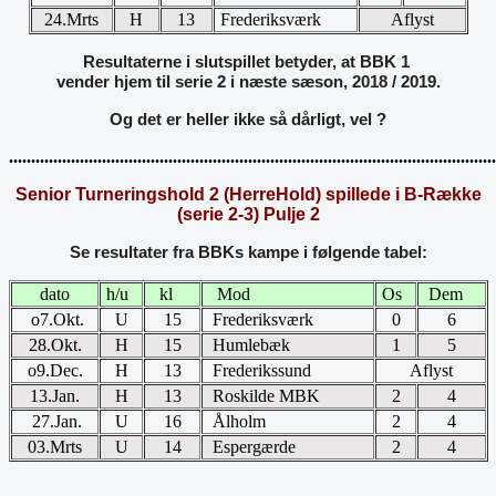
24.Mrts
H
13
Frederiksværk
Aflyst
Resultaterne i slutspillet betyder, at BBK 1
vender hjem til serie 2 i næste sæson, 2018 / 2019.
Og det er heller ikke så dårligt, vel ?
..............................................................................................................
Senior Turneringshold 2 (HerreHold) spillede i B-Række
(serie 2-3) Pulje 2
Se resultater fra BBKs kampe i følgende tabel:
dato
h/u
kl
Mod
Os
Dem
o7.Okt.
U
15
Frederiksværk
0
6
28.Okt.
H
15
Humlebæk
1
5
o9.Dec.
H
13
Frederikssund
Aflyst
13.Jan.
H
13
Roskilde MBK
2
4
27.Jan.
U
16
Ålholm
2
4
03.Mrts
U
14
Espergærde
2
4