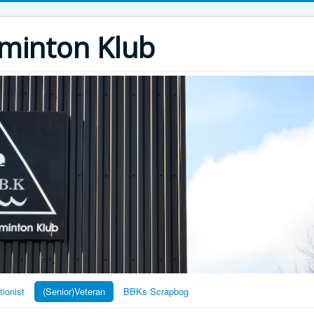
minton Klub
ionist
(Senior)Veteran
BBKs Scrapbog