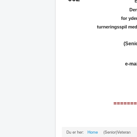
B
Der
for yde
turneringsspil me
(Seni
e-mai
=======
Du er her:
Home
(Senior)Veteran