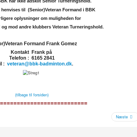
BK har ikke adskilt Senior Turneringshold.
 henvises til
(Senior)Veteran Formand i BBK
rligere
oplysninger
om muligheden for
d og mod andre klubbers Veteran Turneringshold.
or)Veteran Formand Frank Gomez
Kontakt Frank på
Telefon :
6165 2841
l :
veteran@bbk-badminton.dk
.
(tilbage til forsiden)
==========================
Næste