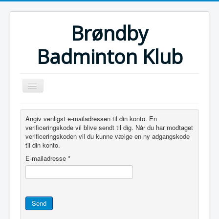
Brøndby
Badminton Klub
Angiv venligst e-mailadressen til din konto. En
Forside
verificeringskode vil blive sendt til dig. Når du har modtaget
verificeringskoden vil du kunne vælge en ny adgangskode
Klubben
til din konto.
Ungdom
E-mailadresse
*
Motionist
(Senior)Veteran
Send
BBKs Scrapbog